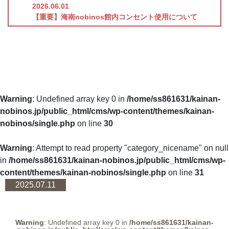
2026.06.01
【重要】海南nobinos館内コンセント使用について
Warning
: Undefined array key 0 in
/home/ss861631/kainan-
nobinos.jp/public_html/cms/wp-content/themes/kainan-
nobinos/single.php
on line
30
Warning
: Attempt to read property "category_nicename" on null
in
/home/ss861631/kainan-nobinos.jp/public_html/cms/wp-
content/themes/kainan-nobinos/single.php
on line
31
2025.07.11
Warning
: Undefined array key 0 in
/home/ss861631/kainan-