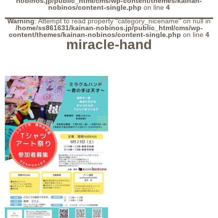
nobinos.jp/public_html/cms/wp-content/themes/kainan-
nobinos/content-single.php
on line
4
Warning
: Attempt to read property "category_nicename" on null in
/home/ss861631/kainan-nobinos.jp/public_html/cms/wp-
content/themes/kainan-nobinos/content-single.php
on line
4
miracle-hand