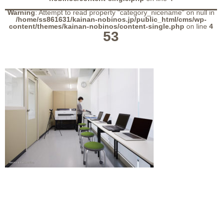
Warning
: Attempt to read property "category_nicename" on null in
/home/ss861631/kainan-nobinos.jp/public_html/cms/wp-
content/themes/kainan-nobinos/content-single.php
on line
4
53