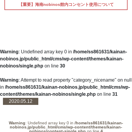
【重要】海南nobinos館内コンセント使用について
Warning
: Undefined array key 0 in
/home/ss861631/kainan-
nobinos.jp/public_html/cms/wp-content/themes/kainan-
nobinos/single.php
on line
30
Warning
: Attempt to read property "category_nicename" on null
in
/home/ss861631/kainan-nobinos.jp/public_html/cms/wp-
content/themes/kainan-nobinos/single.php
on line
31
2020.05.12
Warning
: Undefined array key 0 in
/home/ss861631/kainan-
nobinos.jp/public_html/cms/wp-content/themes/kainan-
nobinos/content-single.php
on line
4