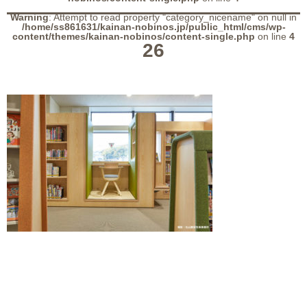
Warning
: Attempt to read property "category_nicename" on null in
/home/ss861631/kainan-nobinos.jp/public_html/cms/wp-
content/themes/kainan-nobinos/content-single.php
on line
4
26