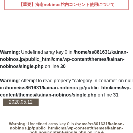
【重要】海南nobinos館内コンセント使用について
Warning
: Undefined array key 0 in
/home/ss861631/kainan-
nobinos.jp/public_html/cms/wp-content/themes/kainan-
nobinos/single.php
on line
30
Warning
: Attempt to read property "category_nicename" on null
in
/home/ss861631/kainan-nobinos.jp/public_html/cms/wp-
content/themes/kainan-nobinos/single.php
on line
31
2020.05.12
Warning
: Undefined array key 0 in
/home/ss861631/kainan-
nobinos.jp/public_html/cms/wp-content/themes/kainan-
nobinos/content-single.php
on line
4