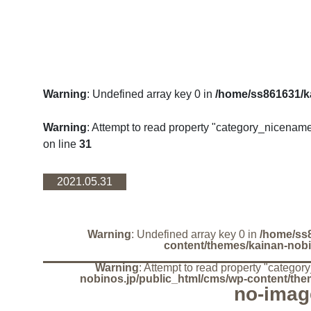
Warning
: Undefined array key 0 in
/home/ss861631/k
Warning
: Attempt to read property "category_nicename
on line
31
2021.05.31
Warning
: Undefined array key 0 in
/home/ss8
content/themes/kainan-nobi
Warning
: Attempt to read property "catego
nobinos.jp/public_html/cms/wp-content/the
no-imag