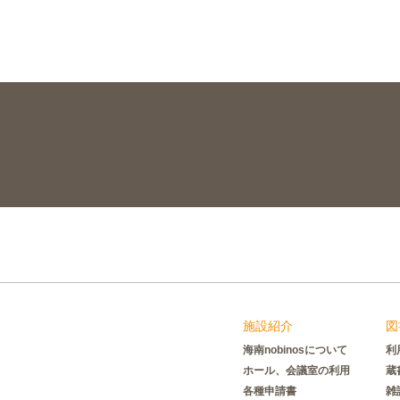
施設紹介
図
海南nobinosについて
利
ホール、会議室の利用
蔵
各種申請書
雑