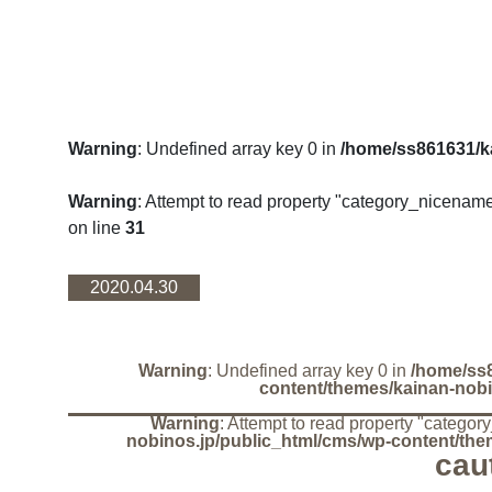
Warning
: Undefined array key 0 in
/home/ss861631/k
Warning
: Attempt to read property "category_nicename
on line
31
2020.04.30
Warning
: Undefined array key 0 in
/home/ss8
content/themes/kainan-nobi
Warning
: Attempt to read property "catego
nobinos.jp/public_html/cms/wp-content/the
cau