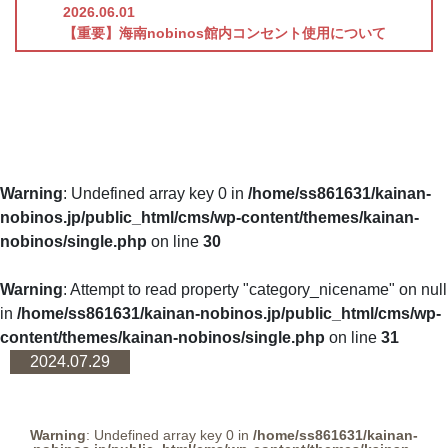
2026.06.01
【重要】海南nobinos館内コンセント使用について
Warning
: Undefined array key 0 in
/home/ss861631/kainan-
nobinos.jp/public_html/cms/wp-content/themes/kainan-
nobinos/single.php
on line
30
Warning
: Attempt to read property "category_nicename" on null
in
/home/ss861631/kainan-nobinos.jp/public_html/cms/wp-
content/themes/kainan-nobinos/single.php
on line
31
2024.07.29
Warning
: Undefined array key 0 in
/home/ss861631/kainan-