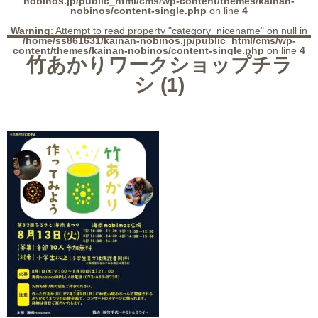
nobinos.jp/public_html/cms/wp-content/themes/kainan-
nobinos/content-single.php
on line
4
Warning
: Attempt to read property "category_nicename" on null in
/home/ss861631/kainan-nobinos.jp/public_html/cms/wp-
content/themes/kainan-nobinos/content-single.php
on line
4
竹あかりワークショップチラ
シ (1)