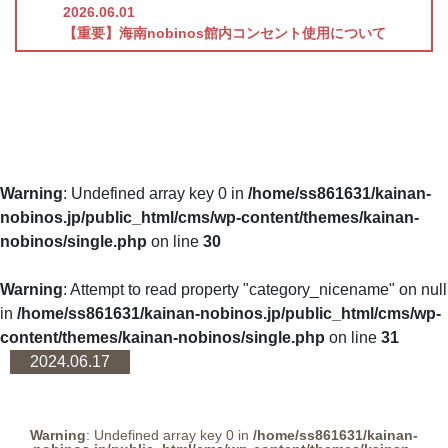
2026.06.01
【重要】海南nobinos館内コンセント使用について
Warning
: Undefined array key 0 in
/home/ss861631/kainan-
nobinos.jp/public_html/cms/wp-content/themes/kainan-
nobinos/single.php
on line
30
Warning
: Attempt to read property "category_nicename" on null
in
/home/ss861631/kainan-nobinos.jp/public_html/cms/wp-
content/themes/kainan-nobinos/single.php
on line
31
2024.06.17
Warning
: Undefined array key 0 in
/home/ss861631/kainan-