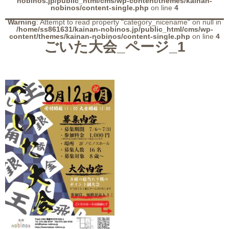
nobinos.jp/public_html/cms/wp-content/themes/kainan-
nobinos/content-single.php
on line
4
Warning
: Attempt to read property "category_nicename" on null in
/home/ss861631/kainan-nobinos.jp/public_html/cms/wp-
content/themes/kainan-nobinos/content-single.php
on line
4
ごいた大会_ページ_1