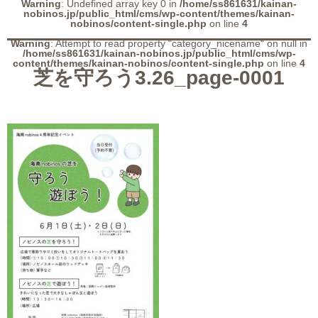
Warning
: Undefined array key 0 in
/home/ss861631/kainan-
nobinos.jp/public_html/cms/wp-content/themes/kainan-
nobinos/content-single.php
on line
4
Warning
: Attempt to read property "category_nicename" on null in
/home/ss861631/kainan-nobinos.jp/public_html/cms/wp-
content/themes/kainan-nobinos/content-single.php
on line
4
芝を守ろう3.26_page-0001