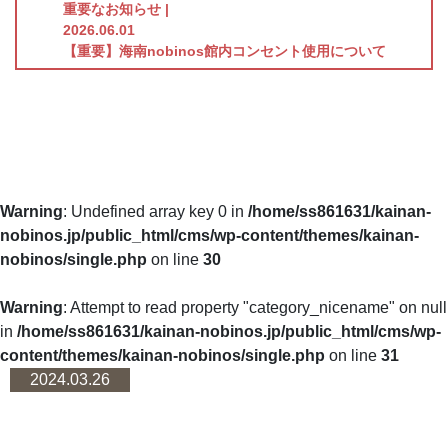
重要なお知らせ |
2026.06.01
【重要】海南nobinos館内コンセント使用について
Warning
: Undefined array key 0 in
/home/ss861631/kainan-
nobinos.jp/public_html/cms/wp-content/themes/kainan-
nobinos/single.php
on line
30
Warning
: Attempt to read property "category_nicename" on null
in
/home/ss861631/kainan-nobinos.jp/public_html/cms/wp-
content/themes/kainan-nobinos/single.php
on line
31
2024.03.26