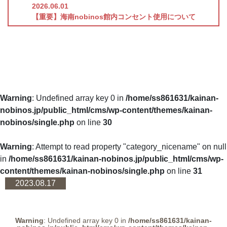
2026.06.01
【重要】海南nobinos館内コンセント使用について
Warning
: Undefined array key 0 in
/home/ss861631/kainan-
nobinos.jp/public_html/cms/wp-content/themes/kainan-
nobinos/single.php
on line
30
Warning
: Attempt to read property "category_nicename" on null
in
/home/ss861631/kainan-nobinos.jp/public_html/cms/wp-
content/themes/kainan-nobinos/single.php
on line
31
2023.08.17
Warning
: Undefined array key 0 in
/home/ss861631/kainan-