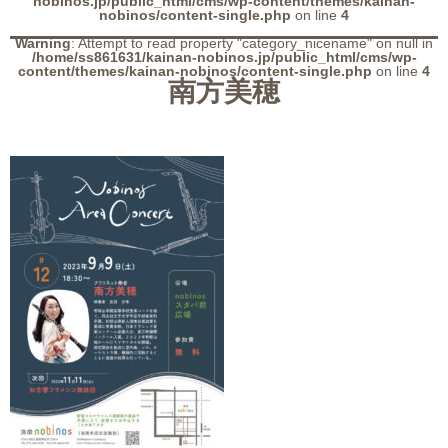
nobinos.jp/public_html/cms/wp-content/themes/kainan-
nobinos/content-single.php
on line
4
Warning
: Attempt to read property "category_nicename" on null in
/home/ss861631/kainan-nobinos.jp/public_html/cms/wp-
content/themes/kainan-nobinos/content-single.php
on line
4
南方美穂