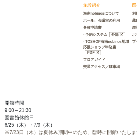
施設紹介
図
海南nobinosについて
利
ホール、会議室の利用
蔵
各種申請書
雑
- 予約システム
外部
ボ
- TOSHOP海南nobinos地域
ブ
応援ショップ申込書
PDF
フロアガイド
交通アクセス／駐車場
開館時間
9:00～21:30
図書館休館日
6/25（木）・7/9（木）
※7/23日（木）は夏休み期間中のため、臨時に開館いたし