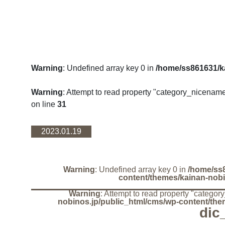
Warning
: Undefined array key 0 in
/home/ss861631/k
Warning
: Attempt to read property "category_nicename
on line
31
2023.01.19
Warning
: Undefined array key 0 in
/home/ss8
content/themes/kainan-nobi
Warning
: Attempt to read property "catego
nobinos.jp/public_html/cms/wp-content/the
dic