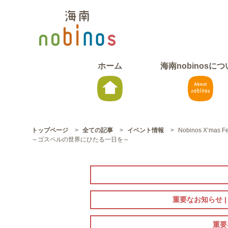
ホーム
海南nobinosに
トップページ
>
全ての記事
>
イベント情報
>
Nobinos X’mas Fe
～ゴスペルの世界にひたる一日を～
重要なお知らせ 
重要