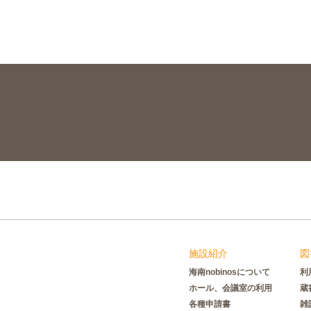
施設紹介
図
海南nobinosについて
利
ホール、会議室の利用
蔵
各種申請書
雑