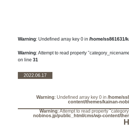
Warning
: Undefined array key 0 in
/home/ss861631/k
Warning
: Attempt to read property "category_nicename
on line
31
2022.06.17
Warning
: Undefined array key 0 in
/home/ss8
content/themes/kainan-nobi
Warning
: Attempt to read property "catego
nobinos.jp/public_html/cms/wp-content/the