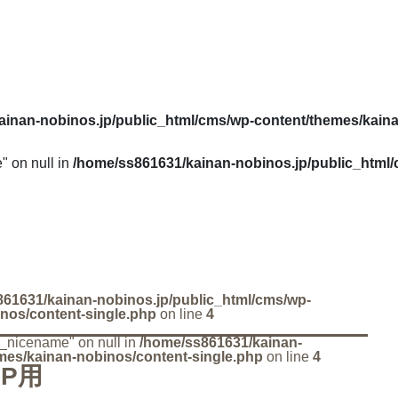
ainan-nobinos.jp/public_html/cms/wp-content/themes/kain
" on null in
/home/ss861631/kainan-nobinos.jp/public_html
61631/kainan-nobinos.jp/public_html/cms/wp-
nos/content-single.php
on line
4
ry_nicename" on null in
/home/ss861631/kainan-
mes/kainan-nobinos/content-single.php
on line
4
HP用