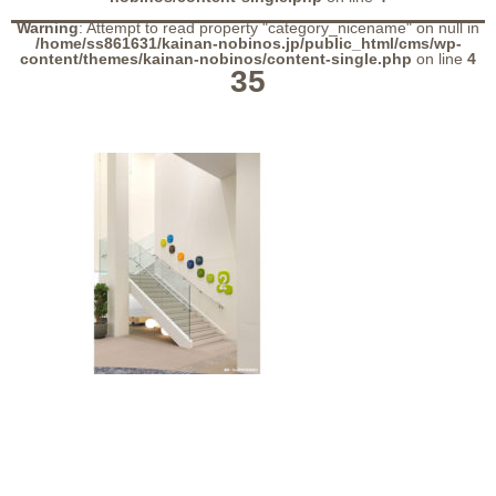
Warning
: Attempt to read property "category_nicename" on null in
/home/ss861631/kainan-nobinos.jp/public_html/cms/wp-
content/themes/kainan-nobinos/content-single.php
on line
4
35