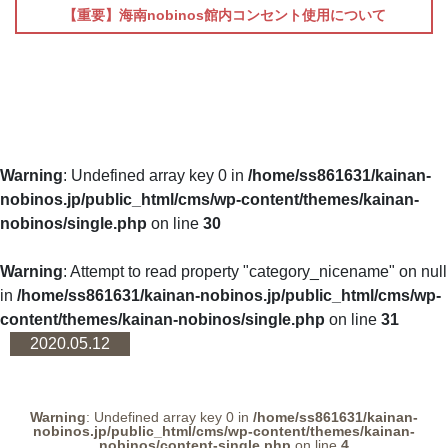
【重要】海南nobinos館内コンセント使用について
Warning
: Undefined array key 0 in
/home/ss861631/kainan-
nobinos.jp/public_html/cms/wp-content/themes/kainan-
nobinos/single.php
on line
30
Warning
: Attempt to read property "category_nicename" on null
in
/home/ss861631/kainan-nobinos.jp/public_html/cms/wp-
content/themes/kainan-nobinos/single.php
on line
31
2020.05.12
Warning
: Undefined array key 0 in
/home/ss861631/kainan-
nobinos.jp/public_html/cms/wp-content/themes/kainan-
nobinos/content-single.php
on line
4