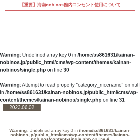
【重要】海南nobinos館内コンセント使用について
Warning
: Undefined array key 0 in
/home/ss861631/kainan-
nobinos.jp/public_html/cms/wp-content/themes/kainan-
nobinos/single.php
on line
30
Warning
: Attempt to read property "category_nicename" on null
in
/home/ss861631/kainan-nobinos.jp/public_html/cms/wp-
content/themes/kainan-nobinos/single.php
on line
31
2023.06.02
Warning
: Undefined array key 0 in
/home/ss861631/kainan-
nobinos.jp/public_html/cms/wp-content/themes/kainan-
nobinos/content-single.php
on line
4