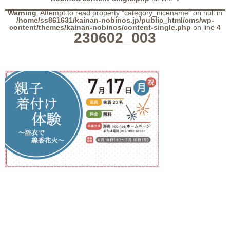
Warning
: Attempt to read property "category_nicename" on null in
/home/ss861631/kainan-nobinos.jp/public_html/cms/wp-
content/themes/kainan-nobinos/content-single.php
on line
4
230602_003