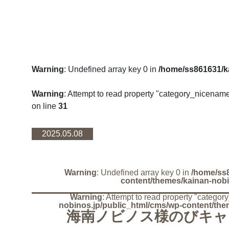
Warning
: Undefined array key 0 in
/home/ss861631/k
Warning
: Attempt to read property "category_nicename
on line
31
2025.05.08
Warning
: Undefined array key 0 in
/home/ss8
content/themes/kainan-nobi
Warning
: Attempt to read property "catego
nobinos.jp/public_html/cms/wp-content/the
海南ノビノス様のびキ