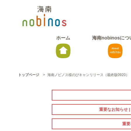
ホーム
海南nobinosに
トップページ
>
海南ノビノス様のびキャンリリース（最終版0920）
重要なお知らせ 
重要