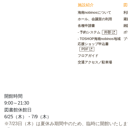
施設紹介
図
海南nobinosについて
利
ホール、会議室の利用
蔵
各種申請書
雑
- 予約システム
外部
ボ
- TOSHOP海南nobinos地域
ブ
応援ショップ申込書
PDF
フロアガイド
交通アクセス／駐車場
開館時間
9:00～21:30
図書館休館日
6/25（木）・7/9（木）
※7/23日（木）は夏休み期間中のため、臨時に開館いたし