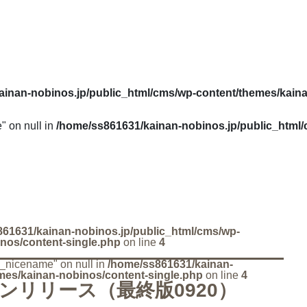
ainan-nobinos.jp/public_html/cms/wp-content/themes/kain
" on null in
/home/ss861631/kainan-nobinos.jp/public_html
61631/kainan-nobinos.jp/public_html/cms/wp-
nos/content-single.php
on line
4
ry_nicename" on null in
/home/ss861631/kainan-
mes/kainan-nobinos/content-single.php
on line
4
ャンリリース（最終版0920）