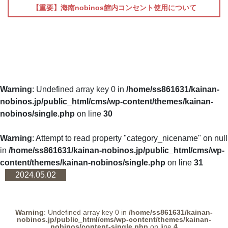
【重要】海南nobinos館内コンセント使用について
Warning
: Undefined array key 0 in
/home/ss861631/kainan-
nobinos.jp/public_html/cms/wp-content/themes/kainan-
nobinos/single.php
on line
30
Warning
: Attempt to read property "category_nicename" on null
in
/home/ss861631/kainan-nobinos.jp/public_html/cms/wp-
content/themes/kainan-nobinos/single.php
on line
31
2024.05.02
Warning
: Undefined array key 0 in
/home/ss861631/kainan-
nobinos.jp/public_html/cms/wp-content/themes/kainan-
nobinos/content-single.php
on line
4