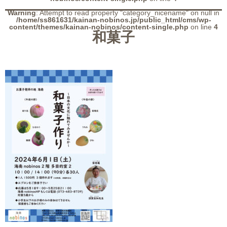
Warning
: Attempt to read property "category_nicename" on null in
/home/ss861631/kainan-nobinos.jp/public_html/cms/wp-
content/themes/kainan-nobinos/content-single.php
on line
4
和菓子