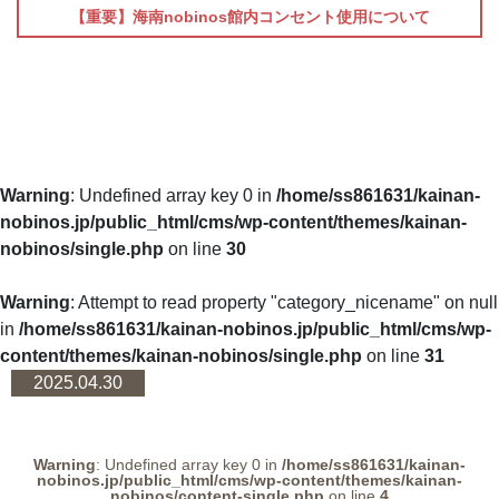
【重要】海南nobinos館内コンセント使用について
Warning
: Undefined array key 0 in
/home/ss861631/kainan-
nobinos.jp/public_html/cms/wp-content/themes/kainan-
nobinos/single.php
on line
30
Warning
: Attempt to read property "category_nicename" on null
in
/home/ss861631/kainan-nobinos.jp/public_html/cms/wp-
content/themes/kainan-nobinos/single.php
on line
31
2025.04.30
Warning
: Undefined array key 0 in
/home/ss861631/kainan-
nobinos.jp/public_html/cms/wp-content/themes/kainan-
nobinos/content-single.php
on line
4