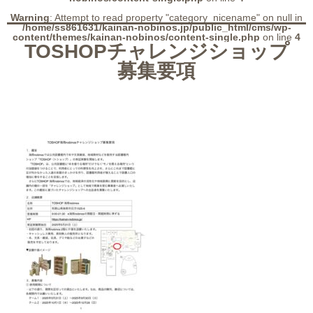
Warning
: Attempt to read property "category_nicename" on null in
/home/ss861631/kainan-nobinos.jp/public_html/cms/wp-
content/themes/kainan-nobinos/content-single.php
on line
4
TOSHOPチャレンジショップ
募集要項